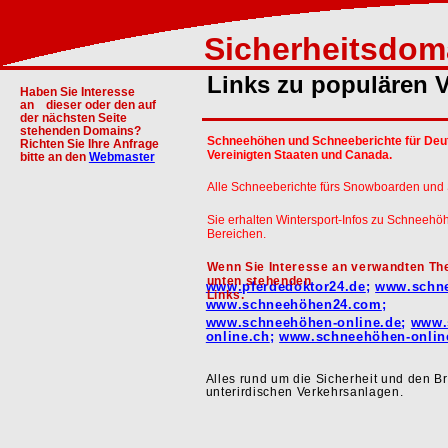
Sicherheitsdom
Links zu populären V
Haben Sie Interesse
an
dieser oder den auf
der nächsten Seite
stehenden Domains?
Schneehöhen und Schneeberichte für Deuts
Richten Sie Ihre Anfrage
Vereinigten Staaten und Canada.
bitte an den
Webmaster
Alle Schneeberichte fürs Snowboarden und
Sie erhalten Wintersport-Infos zu Schneehö
Bereichen.
Wenn Sie Interesse an verwandten Th
unten stehenden
www.pferdedoktor24.de
;
www.schne
Links.
www.schneehöhen24.com
;
www.schneehöhen-online.de
;
www.
online.ch
;
www.schneehöhen-onlin
Alles rund um die Sicherheit und den B
unterirdischen Verkehrsanlagen.