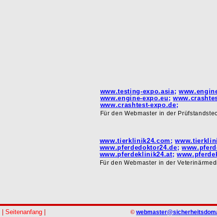
www.testing-expo.asia
;
www.engine
www.engine-expo.eu
;
www.crashtes
www.crashtest-expo.de
;
Für den Webmaster in der Prüfstandstec
www.tierklinik24.com
;
www.tierklin
www.pferdedoktor24.de
;
www.pferd
www.pferdeklinik24.at
;
www.pferdek
Für den Webmaster in der Veterinärmedi
|
Seitenanfang
|
©
webmaster@sicherheitsdom